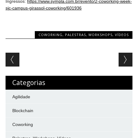
Ingressos:
https://www.sympla.com.br/evento/2-coworking-week-
sjc-campus-girassol-coworking/601936
COWORKING
,
PALESTRAS, WORKSHOPS, VÍDEOS
Post navigation
Categorias
Agilidade
Blockchain
Coworking