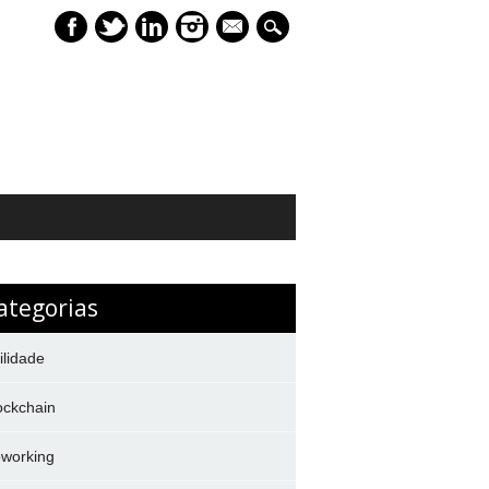
mail
ategorias
ilidade
ockchain
working