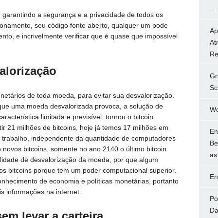
...
, garantindo a segurança e a privacidade de todos os
ncionamento, seu código fonte aberto, qualquer um pode
Ap
nto, e incrivelmente verificar que é quase que impossível
At
Re
alorização
Gr
Sc
etários de toda moeda, para evitar sua desvalorização.
que uma moeda desvalorizada provoca, a solução de
Wo
racterística limitada e previsível, tornou o bitcoin
ir 21 milhões de bitcoins, hoje já temos 17 milhões em
En
de trabalho, independente da quantidade de computadores
Be
novos bitcoins, somente no ano 2140 o último bitcoin
as
ilidade de desvalorização da moeda, por que algum
os bitcoins porque tem um poder computacional superior.
En
nhecimento de economia e políticas monetárias, portanto
s informações na internet.
Po
Da
em levar a carteira