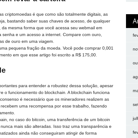
s criptomoedas é que como são totalmente digitais, as
A
seja, bastando saber suas chaves de acesso, de qualquer
, da mesma forma que você acessa seu webmail em
a senha e um acesso a internet. Compare com ouro,
fe
ras de ouro em uma viagem.
uma pequena fração da moeda. Você pode comprar 0,001
no
ento em que esse artigo foi escrito a R$ 175,00.
ou
de
ag
mportantes para entender a robustez dessa solução, apesar
ma
e o funcionamento do blockchain. A blockchain funciona
 consenso é necessário que os mineradores realizem as
se
 recebem uma recompensa por esse trabalho, fazendo
namento.
ju
in, no caso do bitcoin, uma transferência de um bitcoin
, nunca mais são alteradas. Isso traz uma transparência e
fe
atizados ainda não conseguiram atingir de forma