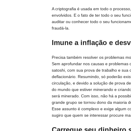
A criptografia é usada em todo o processo
envolvidos. E o fato de ter todo o seu fu
auditar ou conhecer todo o seu funcioname
fraudá-la.
Imune a inflação e desv
Precisa também resolver os problemas mon
Sem aprofundar nos causas e problemas 
satoshi, com sua prova de trabalho e sua ca
deflacionário. Resumindo, só poderão exist
circulação, e devido a solução de prova 
do mundo que estiver minerando e criando 
será minerado. Com isso, não há a possib
grande grupo se tornou dono da maioria d
Esse assunto é complexo e exige algum co
sugiro que quem se interessar procure mai
Carregue seu dinheiro s