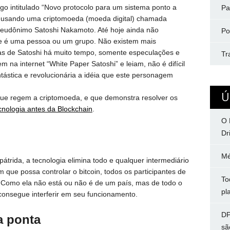
igo intitulado “Novo protocolo para um sistema ponto a
Pa
co usando uma criptomoeda (moeda digital) chamada
 pseudônimo Satoshi Nakamoto. Até hoje ainda não
Po
e é uma pessoa ou um grupo. Não existem mais
s de Satoshi há muito tempo, somente especulações e
Tr
m na internet “White Paper Satoshi” e leiam, não é difícil
tástica e revolucionária a idéia que este personagem
Ú
 que regem a criptomoeda, e que demonstra resolver os
cnologia antes da Blockchain
.
O 
Dr
Mé
pátrida, a tecnologia elimina todo e qualquer intermediário
 que possa controlar o bitcoin, todos os participantes de
To
Como ela não está ou não é de um país, mas de todo o
pl
consegue interferir em seu funcionamento.
DP
a ponta
sã