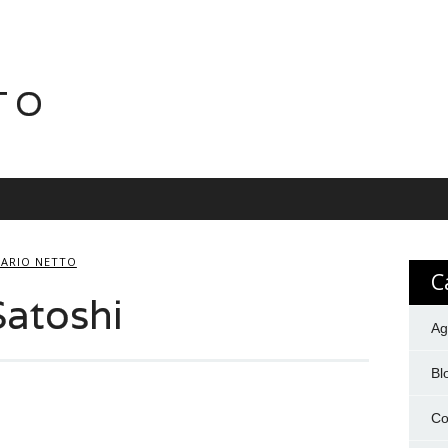
TO
ARIO NETTO
C
Satoshi
Ag
Bl
Co