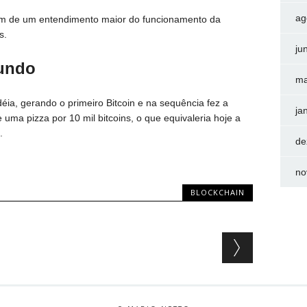
ag
tam de um entendimento maior do funcionamento da
os.
ju
mundo
ma
ia, gerando o primeiro Bitcoin e na sequência fez a
ja
ma pizza por 10 mil bitcoins, o que equivaleria hoje a
.
de
no
BLOCKCHAIN